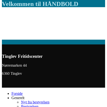
Velkommen til HÅNDBOLD
Tinglev Fritidscenter
Nørremarken 44
6360 Tinglev
Forside
Generelt
Nyt fra bestyrelsen
Bestyrelsen